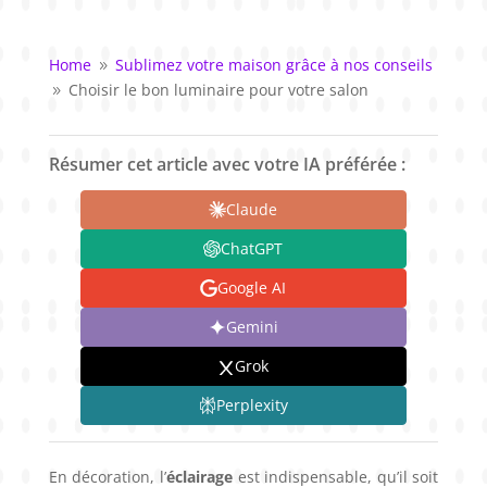
Home
Sublimez votre maison grâce à nos conseils
9
Choisir le bon luminaire pour votre salon
9
Résumer cet article avec votre IA préférée :
Claude
ChatGPT
Google AI
Gemini
Grok
Perplexity
En décoration, l’
éclairage
est indispensable, qu’il soit