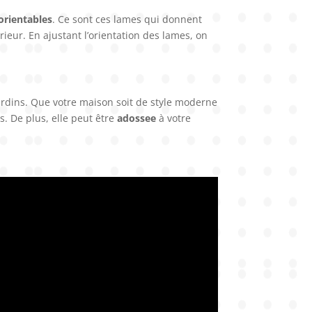
orientables
. Ce sont ces lames qui donnent
rieur. En ajustant l’orientation des lames, on
ardins. Que votre maison soit de style moderne
. De plus, elle peut être
adossee
à votre