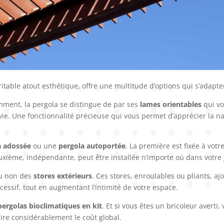
éritable atout esthétique, offre une multitude d’options qui s’adapt
nt, la pergola se distingue de par ses
lames orientables
qui vo
ie. Une fonctionnalité précieuse qui vous permet d’apprécier la nat
a adossée
ou une
pergola autoportée
. La première est fixée à vot
 deuxième, indépendante, peut être installée n’importe où dans votre
ou non des
stores extérieurs
. Ces stores, enroulables ou pliants, 
excessif, tout en augmentant l’intimité de votre espace.
pergolas bioclimatiques en kit
. Et si vous êtes un bricoleur avert
duire considérablement le coût global.