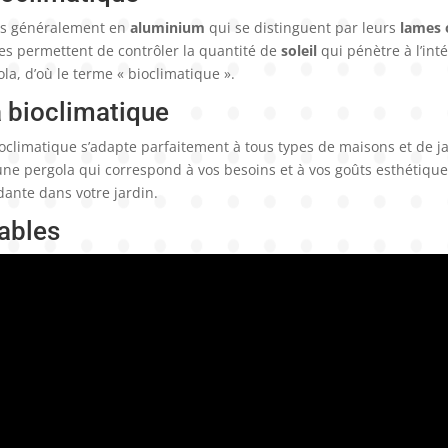
res généralement en
aluminium
qui se distinguent par leurs
lames 
lles permettent de contrôler la quantité de
soleil
qui pénètre à l’inté
la, d’où le terme « bioclimatique ».
a bioclimatique
ioclimatique s’adapte parfaitement à tous types de maisons et de j
une pergola qui correspond à vos besoins et à vos goûts esthétiques
ante dans votre jardin.
ables