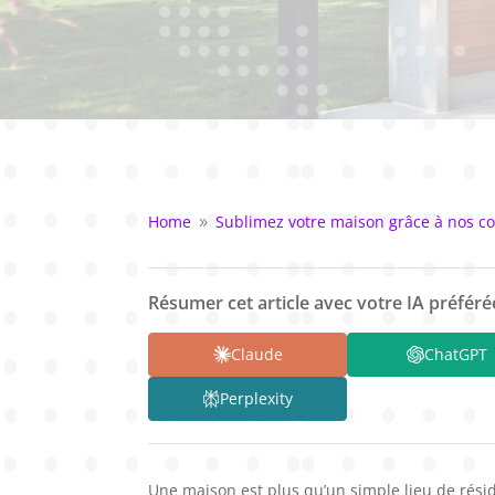
Home
Sublimez votre maison grâce à nos co
9
Résumer cet article avec votre IA préférée
Claude
ChatGPT
Perplexity
Une maison est plus qu’un simple lieu de rési