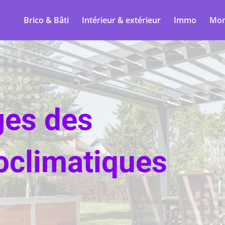
Brico & Bâti
Intérieur & extérieur
Immo
Mon
ges des
oclimatiques