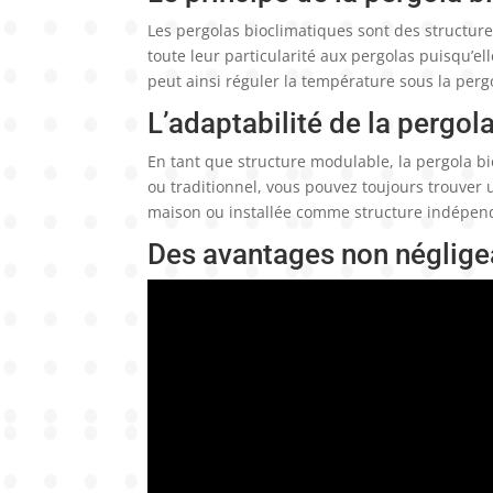
Les pergolas bioclimatiques sont des structu
toute leur particularité aux pergolas puisqu’e
peut ainsi réguler la température sous la pergo
L’adaptabilité de la pergol
En tant que structure modulable, la pergola b
ou traditionnel, vous pouvez toujours trouver 
maison ou installée comme structure indépend
Des avantages non néglige