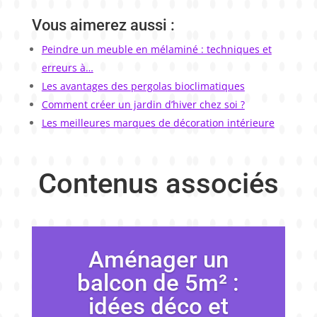
Vous aimerez aussi :
Peindre un meuble en mélaminé : techniques et
erreurs à…
Les avantages des pergolas bioclimatiques
Comment créer un jardin d’hiver chez soi ?
Les meilleures marques de décoration intérieure
Contenus associés
Aménager un
balcon de 5m² :
idées déco et