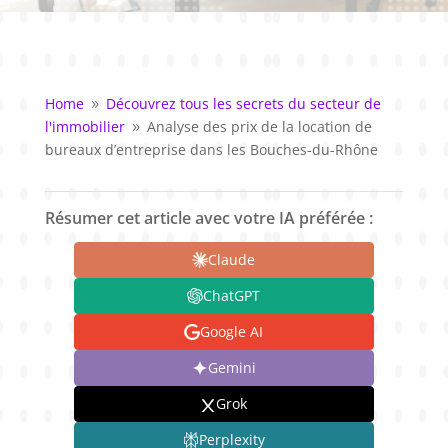
Home
Découvrez tous les secrets du secteur de
9
l'immobilier
Analyse des prix de la location de
9
bureaux d’entreprise dans les Bouches-du-Rhône
Résumer cet article avec votre IA préférée :
Claude
ChatGPT
Google AI
Gemini
Grok
Perplexity