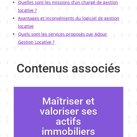
Quelles sont les missions d’un chargé de gestion
locative ?
Avantages et inconvénients du logiciel de gestion
locative
Quels sont les services proposés par Adour
Gestion Locative ?
Contenus associés
Maîtriser et
valoriser ses
actifs
immobiliers