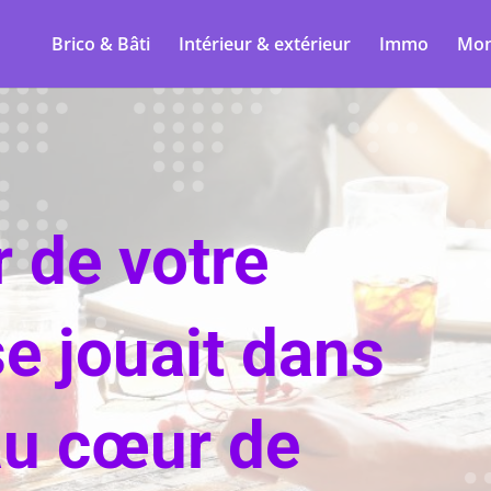
Brico & Bâti
Intérieur & extérieur
Immo
Mon
ir de votre
se jouait dans
au cœur de