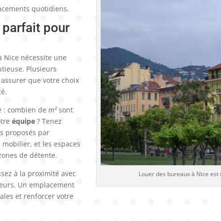
placements quotidiens.
parfait pour
à Nice nécessite une
utieuse. Plusieurs
 assurer que votre choix
té.
e : combien de
m²
sont
otre
équipe
? Tenez
s proposés par
e mobilier, et les espaces
zones de détente.
ssez à la proximité avec
Louer des bureaux à Nice est u
sseurs. Un emplacement
ales et renforcer votre