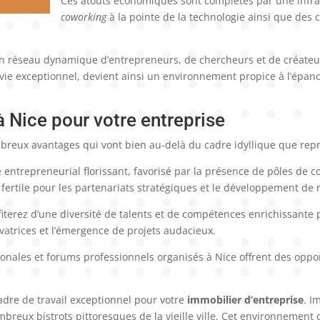
Ces atouts économiques sont complétés par une infra
coworking
à la pointe de la technologie ainsi que des c
un réseau dynamique d’entrepreneurs, de chercheurs et de créateur
e vie exceptionnel, devient ainsi un environnement propice à l’épa
à Nice pour votre entreprise
reux avantages qui vont bien au-delà du cadre idyllique que rep
e entrepreneurial florissant, favorisé par la présence de pôles de 
u fertile pour les partenariats stratégiques et le développement d
ofiterez d’une diversité de talents et de compétences enrichissante
ovatrices et l’émergence de projets audacieux.
onales et forums professionnels organisés à Nice offrent des oppor
n cadre de travail exceptionnel pour votre
immobilier d’entreprise
. I
breux bistrots pittoresques de la vieille ville. Cet environnement