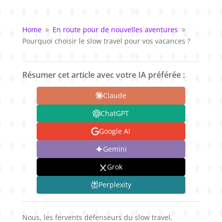
Home
En route pour de nouvelles aventures
9
9
Pourquoi choisir le slow travel pour vos vacances ?
Résumer cet article avec votre IA préférée :
Claude
ChatGPT
Google AI
Gemini
Grok
Perplexity
Nous, les fervents défenseurs du slow travel,