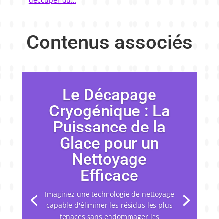
découper du…
Contenus associés
Le Décapage
Cryogénique : La
Puissance de la
Glace pour un
Nettoyage
Efficace
Imaginez une technologie de nettoyage
capable d'éliminer les résidus les plus
tenaces sans endommager les