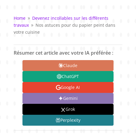
Home
Devenez incollables sur les différents
9
travaux
Nos astuces pour du papier peint dans
9
votre cuisine
Résumer cet article avec votre IA préférée :
Claude
ChatGPT
Google AI
Gemini
Grok
Perplexity