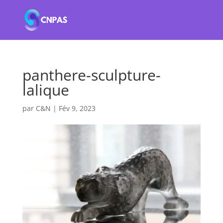
panthere-sculpture-
lalique
par
C&N
|
Fév 9, 2023