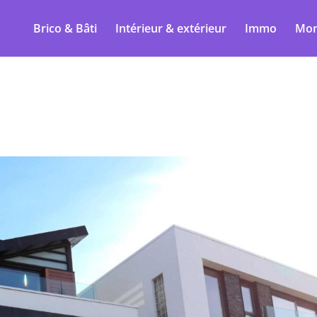
Brico & Bâti
Intérieur & extérieur
Immo
Mon