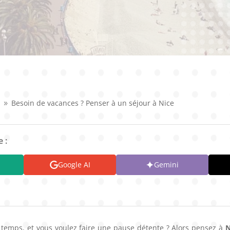
s
Besoin de vacances ? Penser à un séjour à Nice
9
 :
Google AI
Gemini
temps, et vous voulez faire une pause détente ? Alors pensez à
N