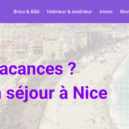
Brico & Bâti
Intérieur & extérieur
Immo
Mon
vacances ?
 séjour à Nice