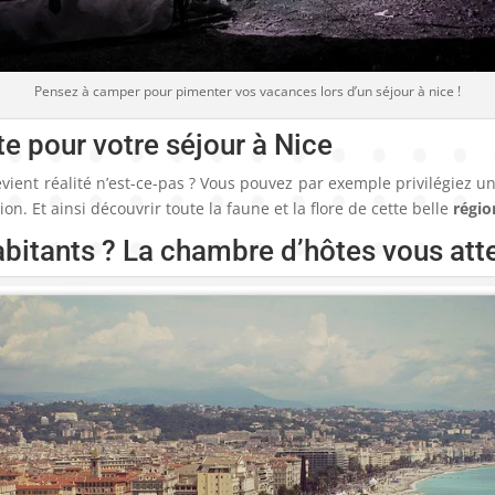
Pensez à camper pour pimenter vos vacances lors d’un séjour à nice !
te pour votre séjour à Nice
evient réalité n’est-ce-pas ? Vous pouvez par exemple privilégiez un 
on. Et ainsi découvrir toute la faune et la flore de cette belle
régio
abitants ? La chambre d’hôtes vous att