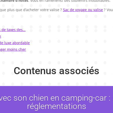
chambre d’hôtes
. Vous en ramènerez des souvenirs inoubliables.
que plus que d’acheter votre valise ?
Sac de voyage ou valise
? Vou
s de taxes des…
e
 de luxe abordable
ager moins cher
Contenus associés
vec son chien en camping-car : 
réglementations